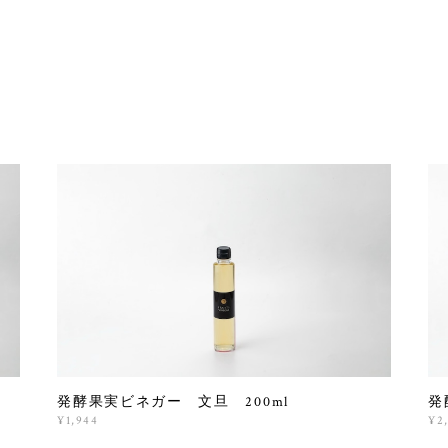
発酵果実ビネガー 文旦 200ml
発
¥1,944
¥2