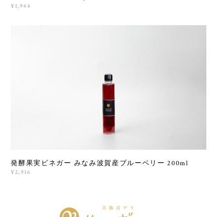
¥1,944
発酵果実ビネガー みなみ波賀産ブルーベリー 200ml
¥2,916