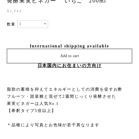
発酵果実ビネガー いちご 200ml
¥1,944
数量
International shipping available
Add to cart
日本国内にお住まいの方向け
脂肪の蓄積を抑えてエネルギーとしての消費を促すお酢
フルーツ・甜菜糖と混ぜて2週間じっくり発酵させた
果実ビネガーは人気No.1
【希釈タイプ5倍以上】
＊品種により写真とお色味が若干異なります