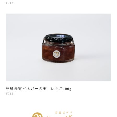
¥712
発酵果実ビネガーの実 いちご100g
¥712