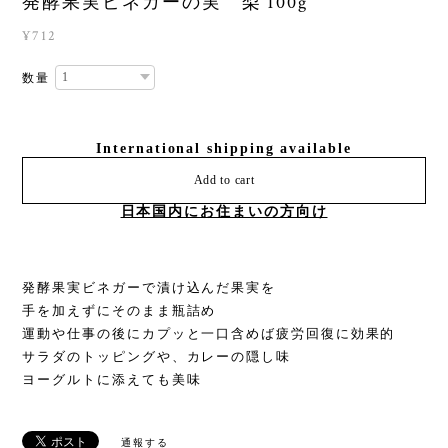
発酵果実ビネガーの実 梨 100g
¥712
数量
International shipping available
Add to cart
日本国内にお住まいの方向け
発酵果実ビネガーで漬け込んだ果実を
手を加えずにそのまま瓶詰め
運動や仕事の後にカプッと一口含めば疲労回復に効果的
サラダのトッピングや、カレーの隠し味
ヨーグルトに添えても美味
通報する