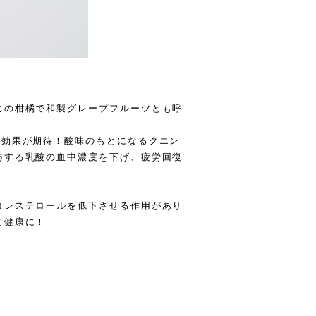
力の柑橘で和製グレープフルーツとも呼
肌効果が期待！酸味のもとになるクエン
与する乳酸の血中濃度を下げ、疲労回復
コレステロールを低下させる作用があり
て健康に！