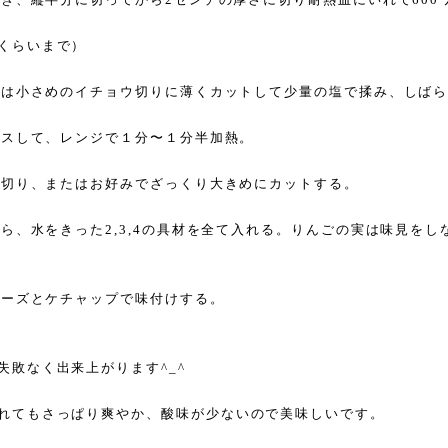
くらいまで）
じんは小さめのイチョウ切りに薄くカットして少量の塩で揉み、しば
ライスして、レンジで１分〜１分半加熱。
じん切り、またはお好みでざっくり大きめにカットする。
たら、水をきった2,3,4の具材を全て入れる。りんごの実は味見を
ヨネーズとケチャップで味付けする。
失敗なく出来上がります^_^
れてもさっぱり爽やか、酸味が少ないので美味しいです。