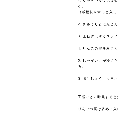
る。
（爪楊枝がすっと入る
2, きゅうりとにん
3, 玉ねぎは薄くス
4, りんごの実をみ
5, じゃがいもが冷え
る。
6, 塩こしょう、マ
工程ごとに味見すると
りんごの実は多めに入