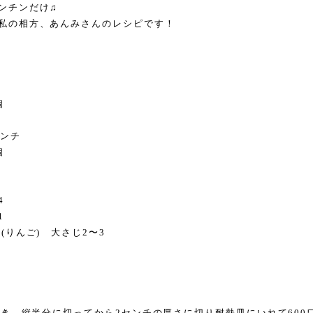
ンチンだけ♫
私の相方、あんみさんのレシピです！
個
ンチ
個
4
1
(りんご) 大さじ2〜3
をむき、縦半分に切ってから2センチの厚さに切り耐熱皿にいれて600