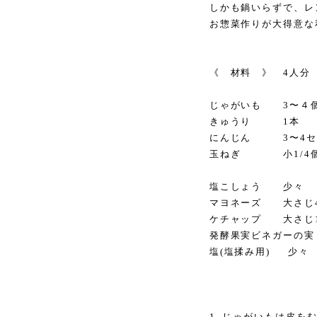
しかも鍋いらずで、レ
お惣菜作りが大得意な
《 材料 》 4人分
じゃがいも 3〜４
きゅうり 1本
にんじん 3〜4セ
玉ねぎ 小1/4
塩こしょう 少々
マヨネーズ 大さじ
ケチャップ 大さじ
発酵果実ビネガーの実 
塩(塩揉み用) 少々
1, じゃがいもは皮